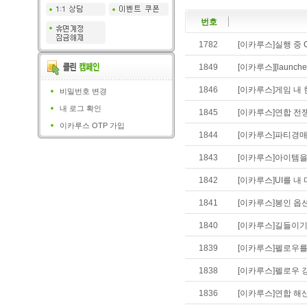
번호
1782
[이카루스]실행 중 CryEn
1849
[이카루스][launch
1846
[이카루스]게임 내
비밀번호 변경
내 로그 확인
1845
[이카루스]연합 전
이카루스 OTP 가입
1844
[이카루스]파티경매
1843
[이카루스]아이템을
1842
[이카루스]UI를 내
1841
[이카루스]봉인 옵
1840
[이카루스]길들이기를
1839
[이카루스]펠로우를
1838
[이카루스]펠로우 
1836
[이카루스]연합 해산