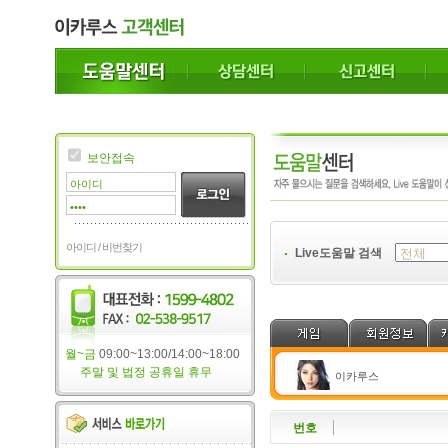
보안접속
아이디 / 비번찾기
Live도움말 검색
월~금
09:00~13:00/14:00~18:00
주말 및 법정 공휴일 휴무
이카루스
번호