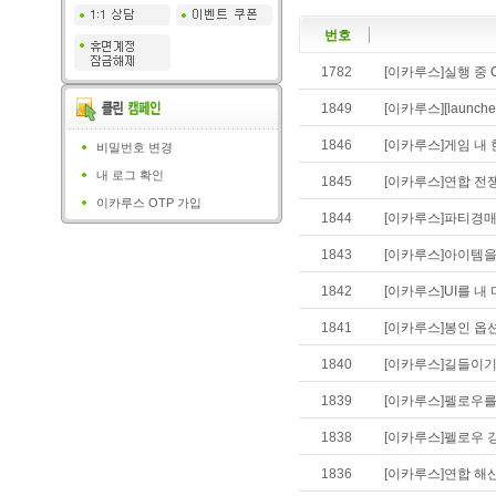
번호
1782
[이카루스]실행 중 CryEn
1849
[이카루스][launch
1846
[이카루스]게임 내
비밀번호 변경
내 로그 확인
1845
[이카루스]연합 전
이카루스 OTP 가입
1844
[이카루스]파티경매
1843
[이카루스]아이템을
1842
[이카루스]UI를 내
1841
[이카루스]봉인 옵
1840
[이카루스]길들이기를
1839
[이카루스]펠로우를
1838
[이카루스]펠로우 
1836
[이카루스]연합 해산