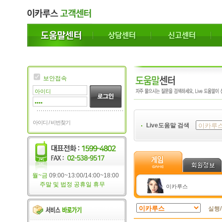
보안접속
아이디 / 비번찾기
Live도움말 검색
월~금
09:00~13:00/14:00~18:00
주말 및 법정 공휴일 휴무
이카루스
실행