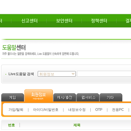
Live도움말 검색
가입/탈퇴
|
아이디/비밀번호
|
내정보수정
|
OTP
|
전용PC
|
번호
제목